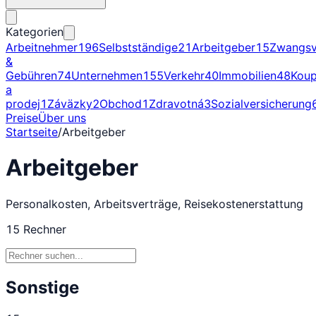
Kategorien
Arbeitnehmer
196
Selbstständige
21
Arbeitgeber
15
Zwangsv
&
Gebühren
74
Unternehmen
155
Verkehr
40
Immobilien
48
Kou
a
prodej
1
Záväzky
2
Obchod
1
Zdravotná
3
Sozialversicherung
Preise
Über uns
Startseite
/
Arbeitgeber
Arbeitgeber
Personalkosten, Arbeitsverträge, Reisekostenerstattung
15
Rechner
Sonstige