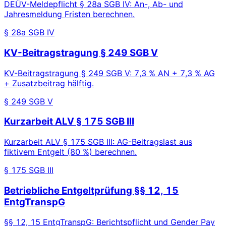
DEÜV-Meldepflicht § 28a SGB IV: An-, Ab- und
Jahresmeldung Fristen berechnen.
§ 28a SGB IV
KV-Beitragstragung § 249 SGB V
KV-Beitragstragung § 249 SGB V: 7,3 % AN + 7,3 % AG
+ Zusatzbeitrag hälftig.
§ 249 SGB V
Kurzarbeit ALV § 175 SGB III
Kurzarbeit ALV § 175 SGB III: AG-Beitragslast aus
fiktivem Entgelt (80 %) berechnen.
§ 175 SGB III
Betriebliche Entgeltprüfung §§ 12, 15
EntgTranspG
§§ 12, 15 EntgTranspG: Berichtspflicht und Gender Pay