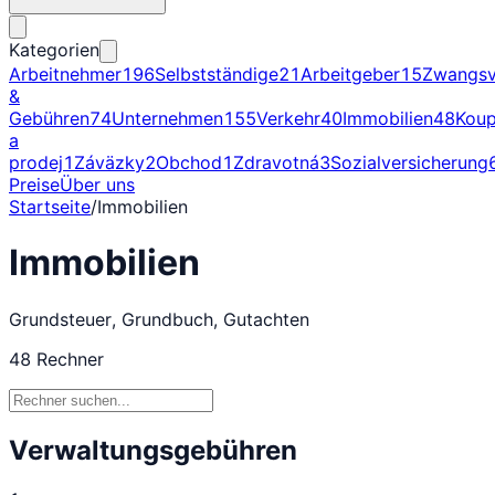
Kategorien
Arbeitnehmer
196
Selbstständige
21
Arbeitgeber
15
Zwangsv
&
Gebühren
74
Unternehmen
155
Verkehr
40
Immobilien
48
Kou
a
prodej
1
Záväzky
2
Obchod
1
Zdravotná
3
Sozialversicherung
Preise
Über uns
Startseite
/
Immobilien
Immobilien
Grundsteuer, Grundbuch, Gutachten
48
Rechner
Verwaltungsgebühren