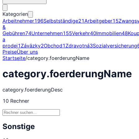
Kategorien
Arbeitnehmer
196
Selbstständige
21
Arbeitgeber
15
Zwangsv
&
Gebühren
74
Unternehmen
155
Verkehr
40
Immobilien
48
Kou
a
prodej
1
Záväzky
2
Obchod
1
Zdravotná
3
Sozialversicherung
Preise
Über uns
Startseite
/
category.foerderungName
category.foerderungName
category.foerderungDesc
10
Rechner
Sonstige