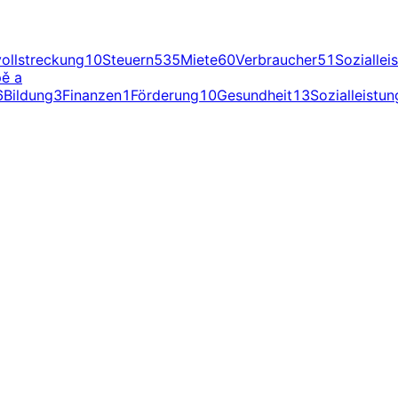
ollstreckung
10
Steuern
535
Miete
60
Verbraucher
51
Soziallei
ě a
6
Bildung
3
Finanzen
1
Förderung
10
Gesundheit
13
Sozialleistu