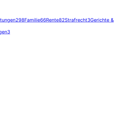
stungen
298
Familie
66
Rente
82
Strafrecht
3
Gerichte &
ngen
3