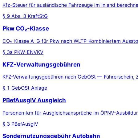
Kfz-Steuer für ausländische Fahrzeuge im Inland berech
§ 9 Abs. 3 KraftStG
Pkw CO₂-Klasse
CO₂-Klasse A–G für Pkw nach WLTP-Kombiniertem Ausstoß
§ 3a PKW-ENVKV
KFZ-Verwaltungsgebühren
KFZ-Verwaltungsgebühren nach GebOSt — Führerschein, 
§ 1 GebOSt Anlage
PBefAusglV Ausgleich
Personen-km für Ausgleichsansprüche im ÖPNV-Ausbildun
§ 3 PBefAusglV
Sondernutzungsgebühr Autobahn