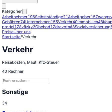
Kategorien
Arbeitnehmer
196
Selbstständige
21
Arbeitgeber
15
Zwangsv
Gebühren
74
Unternehmen
155
Verkehr
40
Immobilien
48
Koup
prodej
1
Záväzky
2
Obchod
1
Zdravotná
3
Sozialversicherung
Preise
Über uns
Startseite
/
Verkehr
Verkehr
Reisekosten, Maut, Kfz-Steuer
40
Rechner
Sonstige
34