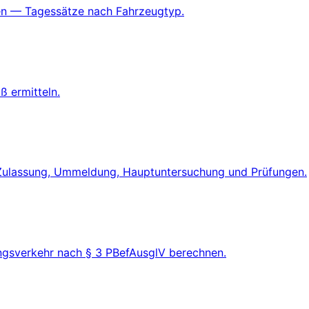
nen — Tagessätze nach Fahrzeugtyp.
 ermitteln.
Zulassung, Ummeldung, Hauptuntersuchung und Prüfungen.
gsverkehr nach § 3 PBefAusglV berechnen.