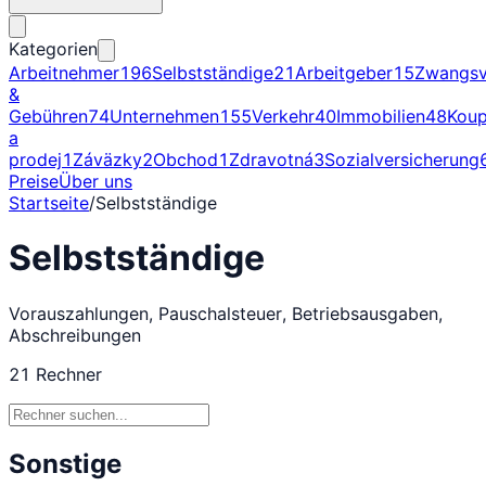
Kategorien
Arbeitnehmer
196
Selbstständige
21
Arbeitgeber
15
Zwangsv
&
Gebühren
74
Unternehmen
155
Verkehr
40
Immobilien
48
Kou
a
prodej
1
Záväzky
2
Obchod
1
Zdravotná
3
Sozialversicherung
Preise
Über uns
Startseite
/
Selbstständige
Selbstständige
Vorauszahlungen, Pauschalsteuer, Betriebsausgaben,
Abschreibungen
21
Rechner
Sonstige