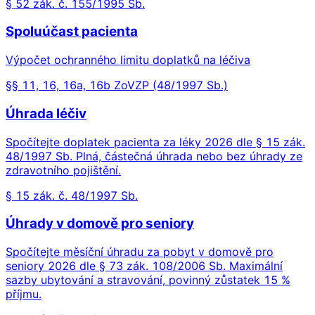
§ 52 zák. č. 155/1995 Sb.
Spoluúčast pacienta
Výpočet ochranného limitu doplatků na léčiva
§§ 11, 16, 16a, 16b ZoVZP (48/1997 Sb.)
Úhrada léčiv
Spočítejte doplatek pacienta za léky 2026 dle § 15 zák.
48/1997 Sb. Plná, částečná úhrada nebo bez úhrady ze
zdravotního pojištění.
§ 15 zák. č. 48/1997 Sb.
Úhrady v domově pro seniory
Spočítejte měsíční úhradu za pobyt v domově pro
seniory 2026 dle § 73 zák. 108/2006 Sb. Maximální
sazby ubytování a stravování, povinný zůstatek 15 %
příjmu.