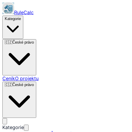
RuleCalc
Kategorie
🇨🇿
České právo
Ceník
O projektu
🇨🇿
České právo
Kategorie