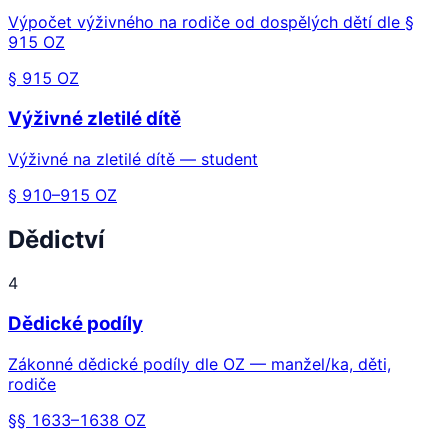
Výpočet výživného na rodiče od dospělých dětí dle §
915 OZ
§ 915 OZ
Výživné zletilé dítě
Výživné na zletilé dítě — student
§ 910–915 OZ
Dědictví
4
Dědické podíly
Zákonné dědické podíly dle OZ — manžel/ka, děti,
rodiče
§§ 1633–1638 OZ