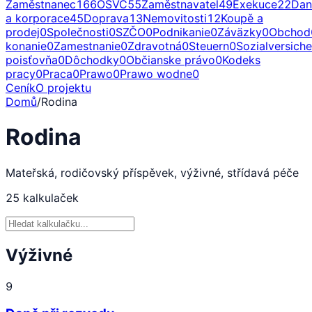
Zaměstnanec
166
OSVČ
55
Zaměstnavatel
49
Exekuce
22
Dan
a korporace
45
Doprava
13
Nemovitosti
12
Koupě a
prodej
0
Společnosti
0
SZČO
0
Podnikanie
0
Záväzky
0
Obchod
konanie
0
Zamestnanie
0
Zdravotná
0
Steuern
0
Sozialversich
poisťovňa
0
Dôchodky
0
Občianske právo
0
Kodeks
pracy
0
Praca
0
Prawo
0
Prawo wodne
0
Ceník
O projektu
Domů
/
Rodina
Rodina
Mateřská, rodičovský příspěvek, výživné, střídavá péče
25
kalkulaček
Výživné
9