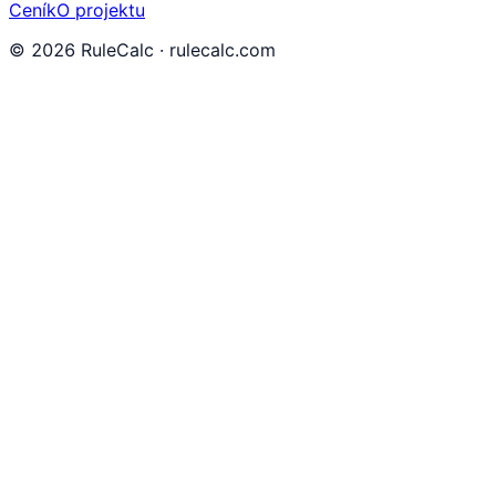
Ceník
O projektu
©
2026
RuleCalc · rulecalc.com