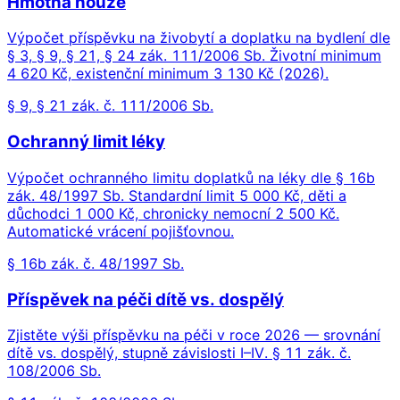
Hmotná nouze
Výpočet příspěvku na živobytí a doplatku na bydlení dle
§ 3, § 9, § 21, § 24 zák. 111/2006 Sb. Životní minimum
4 620 Kč, existenční minimum 3 130 Kč (2026).
§ 9, § 21 zák. č. 111/2006 Sb.
Ochranný limit léky
Výpočet ochranného limitu doplatků na léky dle § 16b
zák. 48/1997 Sb. Standardní limit 5 000 Kč, děti a
důchodci 1 000 Kč, chronicky nemocní 2 500 Kč.
Automatické vrácení pojišťovnou.
§ 16b zák. č. 48/1997 Sb.
Příspěvek na péči dítě vs. dospělý
Zjistěte výši příspěvku na péči v roce 2026 — srovnání
dítě vs. dospělý, stupně závislosti I–IV. § 11 zák. č.
108/2006 Sb.