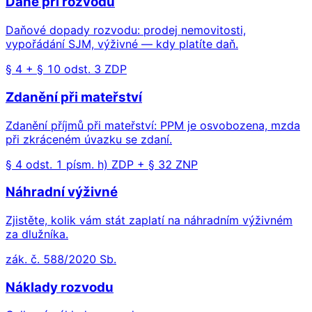
Daně při rozvodu
Daňové dopady rozvodu: prodej nemovitosti,
vypořádání SJM, výživné — kdy platíte daň.
§ 4 + § 10 odst. 3 ZDP
Zdanění při mateřství
Zdanění příjmů při mateřství: PPM je osvobozena, mzda
při zkráceném úvazku se zdaní.
§ 4 odst. 1 písm. h) ZDP + § 32 ZNP
Náhradní výživné
Zjistěte, kolik vám stát zaplatí na náhradním výživném
za dlužníka.
zák. č. 588/2020 Sb.
Náklady rozvodu