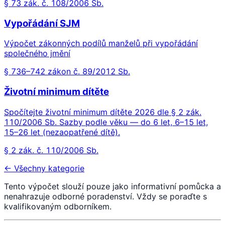
§ 73 zák. č. 108/2006 Sb.
Vypořádání SJM
Výpočet zákonných podílů manželů při vypořádání
společného jmění
§ 736–742 zákon č. 89/2012 Sb.
Životní minimum dítěte
Spočítejte životní minimum dítěte 2026 dle § 2 zák.
110/2006 Sb. Sazby podle věku — do 6 let, 6–15 let,
15–26 let (nezaopatřené dítě).
§ 2 zák. č. 110/2006 Sb.
← Všechny kategorie
Tento výpočet slouží pouze jako informativní pomůcka a
nenahrazuje odborné poradenství. Vždy se poraďte s
kvalifikovaným odborníkem.