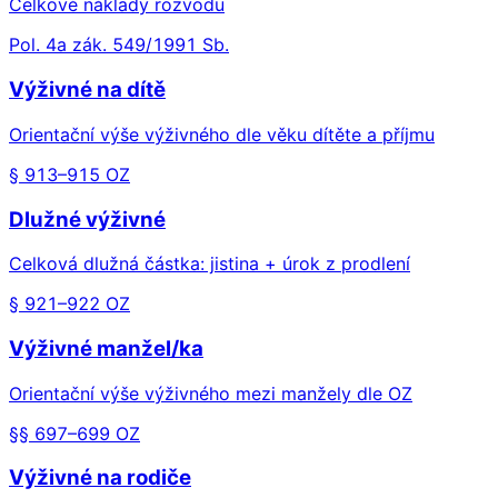
Celkové náklady rozvodu
Pol. 4a zák. 549/1991 Sb.
Výživné na dítě
Orientační výše výživného dle věku dítěte a příjmu
§ 913–915 OZ
Dlužné výživné
Celková dlužná částka: jistina + úrok z prodlení
§ 921–922 OZ
Výživné manžel/ka
Orientační výše výživného mezi manžely dle OZ
§§ 697–699 OZ
Výživné na rodiče