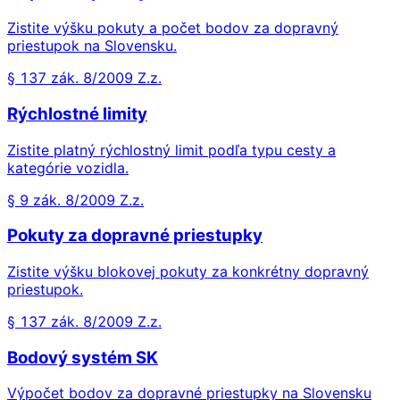
Zistite výšku pokuty a počet bodov za dopravný
priestupok na Slovensku.
§ 137 zák. 8/2009 Z.z.
Rýchlostné limity
Zistite platný rýchlostný limit podľa typu cesty a
kategórie vozidla.
§ 9 zák. 8/2009 Z.z.
Pokuty za dopravné priestupky
Zistite výšku blokovej pokuty za konkrétny dopravný
priestupok.
§ 137 zák. 8/2009 Z.z.
Bodový systém SK
Výpočet bodov za dopravné priestupky na Slovensku