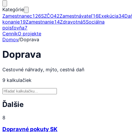
Kategórie
Zamestnanec
126
SZČO
42
Zamestnávateľ
16
Exekúcia
34
Da
konanie
19
Zamestnanie
14
Zdravotná
5
Sociálna
poisťovňa
7
Cenník
O projekte
Domov
/
Doprava
Doprava
Cestovné náhrady, mýto, cestná daň
9
kalkulačiek
Ďalšie
8
Dopravné pokuty SK