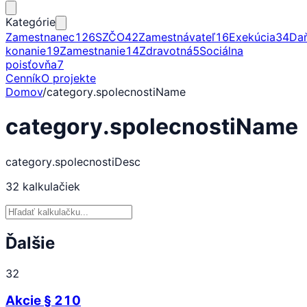
Kategórie
Zamestnanec
126
SZČO
42
Zamestnávateľ
16
Exekúcia
34
Da
konanie
19
Zamestnanie
14
Zdravotná
5
Sociálna
poisťovňa
7
Cenník
O projekte
Domov
/
category.spolecnostiName
category.spolecnostiName
category.spolecnostiDesc
32
kalkulačiek
Ďalšie
32
Akcie § 210