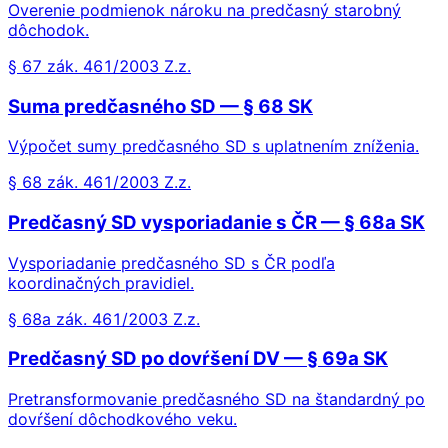
Overenie podmienok nároku na predčasný starobný
dôchodok.
§ 67 zák. 461/2003 Z.z.
Suma predčasného SD — § 68 SK
Výpočet sumy predčasného SD s uplatnením zníženia.
§ 68 zák. 461/2003 Z.z.
Predčasný SD vysporiadanie s ČR — § 68a SK
Vysporiadanie predčasného SD s ČR podľa
koordinačných pravidiel.
§ 68a zák. 461/2003 Z.z.
Predčasný SD po dovŕšení DV — § 69a SK
Pretransformovanie predčasného SD na štandardný po
dovŕšení dôchodkového veku.