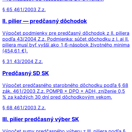
§ 65 461/2003 Z.z.
II. pilier — predčasný dôchodok
Výpočet podmienky pre predčasný dôchodok z II. piliera
podľa 43/2004 Z.z. Podmienka: súčet dôchodku z I. aj II.
piliera musí byť vyšší ako 1,6-násobok životného minima
(454,61 €).
§ 31 43/2004 Z.z.
Predčasný SD SK
Výpočet predčasného starobného dôchodku podľa § 68
zák. 461/2003 Z.z. POMPB × DPO × ADH, zníženie 0,5
% za každých 30 dní pred dôchodkovým vekom.
§ 68 461/2003 Z.z.
III. pilier predčasný výber SK
Výpočet sumy predčasného výberu z III. piliera podľa §