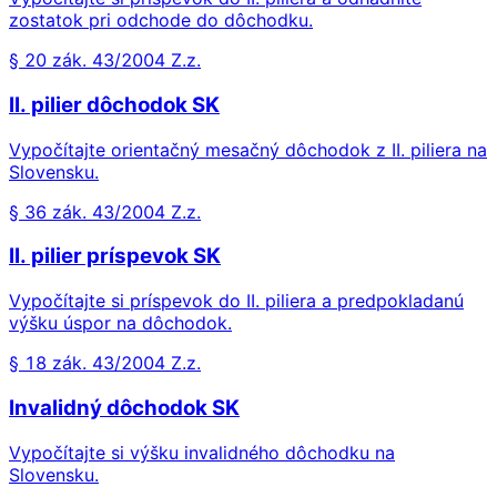
zostatok pri odchode do dôchodku.
§ 20 zák. 43/2004 Z.z.
II. pilier dôchodok SK
Vypočítajte orientačný mesačný dôchodok z II. piliera na
Slovensku.
§ 36 zák. 43/2004 Z.z.
II. pilier príspevok SK
Vypočítajte si príspevok do II. piliera a predpokladanú
výšku úspor na dôchodok.
§ 18 zák. 43/2004 Z.z.
Invalidný dôchodok SK
Vypočítajte si výšku invalidného dôchodku na
Slovensku.