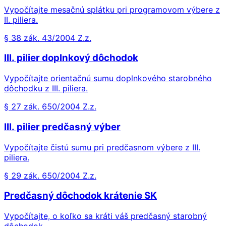
Vypočítajte mesačnú splátku pri programovom výbere z
II. piliera.
§ 38 zák. 43/2004 Z.z.
III. pilier doplnkový dôchodok
Vypočítajte orientačnú sumu doplnkového starobného
dôchodku z III. piliera.
§ 27 zák. 650/2004 Z.z.
III. pilier predčasný výber
Vypočítajte čistú sumu pri predčasnom výbere z III.
piliera.
§ 29 zák. 650/2004 Z.z.
Predčasný dôchodok krátenie SK
Vypočítajte, o koľko sa kráti váš predčasný starobný