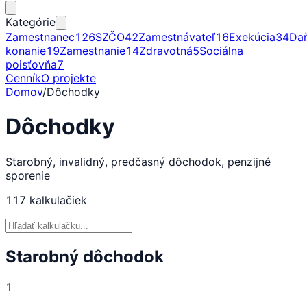
Kategórie
Zamestnanec
126
SZČO
42
Zamestnávateľ
16
Exekúcia
34
Da
konanie
19
Zamestnanie
14
Zdravotná
5
Sociálna
poisťovňa
7
Cenník
O projekte
Domov
/
Dôchodky
Dôchodky
Starobný, invalidný, predčasný dôchodok, penzijné
sporenie
117
kalkulačiek
Starobný dôchodok
1