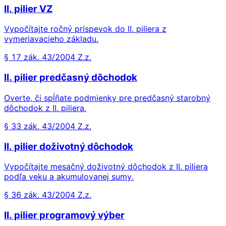
II. pilier VZ
Vypočítajte ročný príspevok do II. piliera z
vymeriavacieho základu.
§ 17 zák. 43/2004 Z.z.
II. pilier predčasný dôchodok
Overte, či spĺňate podmienky pre predčasný starobný
dôchodok z II. piliera.
§ 33 zák. 43/2004 Z.z.
II. pilier doživotný dôchodok
Vypočítajte mesačný doživotný dôchodok z II. piliera
podľa veku a akumulovanej sumy.
§ 36 zák. 43/2004 Z.z.
II. pilier programový výber