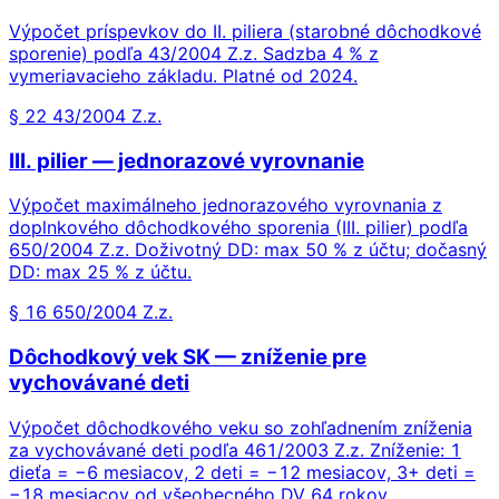
Výpočet príspevkov do II. piliera (starobné dôchodkové
sporenie) podľa 43/2004 Z.z. Sadzba 4 % z
vymeriavacieho základu. Platné od 2024.
§ 22 43/2004 Z.z.
III. pilier — jednorazové vyrovnanie
Výpočet maximálneho jednorazového vyrovnania z
doplnkového dôchodkového sporenia (III. pilier) podľa
650/2004 Z.z. Doživotný DD: max 50 % z účtu; dočasný
DD: max 25 % z účtu.
§ 16 650/2004 Z.z.
Dôchodkový vek SK — zníženie pre
vychovávané deti
Výpočet dôchodkového veku so zohľadnením zníženia
za vychovávané deti podľa 461/2003 Z.z. Zníženie: 1
dieťa = −6 mesiacov, 2 deti = −12 mesiacov, 3+ deti =
−18 mesiacov od všeobecného DV 64 rokov.