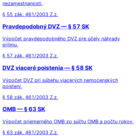
nezamestnanosti.
§ 55 zák. 461/2003 Z.z.
Pravdepodobný DVZ — § 57 SK
Výpočet pravdepodobného DVZ pre účely náhrady
príjmu.
§ 57 zák. 461/2003 Z.z.
DVZ viaceré poistenia — § 58 SK
Výpočet DVZ pri súbehu viacerých nemocenských
poistení.
§ 58 zák. 461/2003 Z.z.
OMB — § 63 SK
Výpočet priemerného OMB zo súčtu OMB a počtu rokov.
§ 63 zák. 461/2003 Z.z.