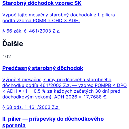
Starobný dôchodok vzorec SK
Vypočítajte mesačný starobný dôchodok z I. piliera
podľa vzorca POMB × OHD × ADH.
§ 66 zák. č. 461/2003 Z.z.
Ďalšie
102
Predčasný starobný dôchodok
Výpočet mesačnej sumy predčasného starobného
dôchodku podľa 461/2003 Z.z. — vzorec POMPB × DPO
× ADH × (1 − 0,5 % za každých začatých 30 dní pred
dôchodkovým vekom). ADH 2026 = 17,7688 €.
§ 68 ods. 1 461/2003 Z.z.
II. pilier — príspevky do dôchodkového
sporenia