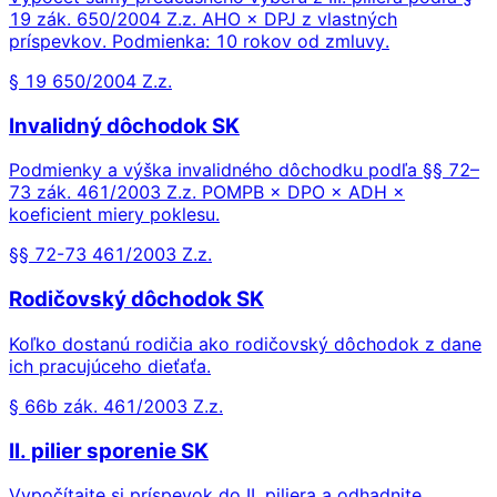
19 zák. 650/2004 Z.z. AHO × DPJ z vlastných
príspevkov. Podmienka: 10 rokov od zmluvy.
§ 19 650/2004 Z.z.
Invalidný dôchodok SK
Podmienky a výška invalidného dôchodku podľa §§ 72–
73 zák. 461/2003 Z.z. POMPB × DPO × ADH ×
koeficient miery poklesu.
§§ 72-73 461/2003 Z.z.
Rodičovský dôchodok SK
Koľko dostanú rodičia ako rodičovský dôchodok z dane
ich pracujúceho dieťaťa.
§ 66b zák. 461/2003 Z.z.
II. pilier sporenie SK
Vypočítajte si príspevok do II. piliera a odhadnite