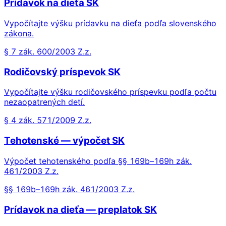
Prídavok na dieťa SK
Vypočítajte výšku prídavku na dieťa podľa slovenského
zákona.
§ 7 zák. 600/2003 Z.z.
Rodičovský príspevok SK
Vypočítajte výšku rodičovského príspevku podľa počtu
nezaopatrených detí.
§ 4 zák. 571/2009 Z.z.
Tehotenské — výpočet SK
Výpočet tehotenského podľa §§ 169b–169h zák.
461/2003 Z.z.
§§ 169b–169h zák. 461/2003 Z.z.
Prídavok na dieťa — preplatok SK