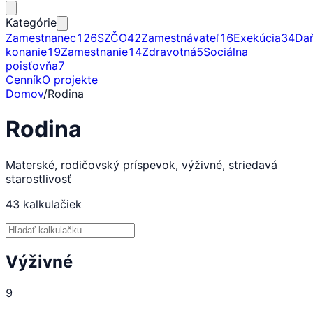
Kategórie
Zamestnanec
126
SZČO
42
Zamestnávateľ
16
Exekúcia
34
Da
konanie
19
Zamestnanie
14
Zdravotná
5
Sociálna
poisťovňa
7
Cenník
O projekte
Domov
/
Rodina
Rodina
Materské, rodičovský príspevok, výživné, striedavá
starostlivosť
43
kalkulačiek
Výživné
9