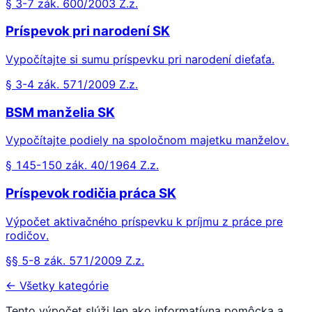
§ 3-7 zák. 600/2003 Z.z.
Príspevok pri narodení SK
Vypočítajte si sumu príspevku pri narodení dieťaťa.
§ 3-4 zák. 571/2009 Z.z.
BSM manželia SK
Vypočítajte podiely na spoločnom majetku manželov.
§ 145-150 zák. 40/1964 Z.z.
Príspevok rodičia práca SK
Výpočet aktivačného príspevku k príjmu z práce pre
rodičov.
§§ 5-8 zák. 571/2009 Z.z.
← Všetky kategórie
Tento výpočet slúži len ako informatívna pomôcka a