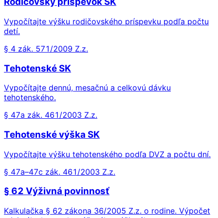
Rodičovský príspevok SK
Vypočítajte výšku rodičovského príspevku podľa počtu
detí.
§ 4 zák. 571/2009 Z.z.
Tehotenské SK
Vypočítajte dennú, mesačnú a celkovú dávku
tehotenského.
§ 47a zák. 461/2003 Z.z.
Tehotenské výška SK
Vypočítajte výšku tehotenského podľa DVZ a počtu dní.
§ 47a–47c zák. 461/2003 Z.z.
§ 62 Výživná povinnosť
Kalkulačka § 62 zákona 36/2005 Z.z. o rodine. Výpočet