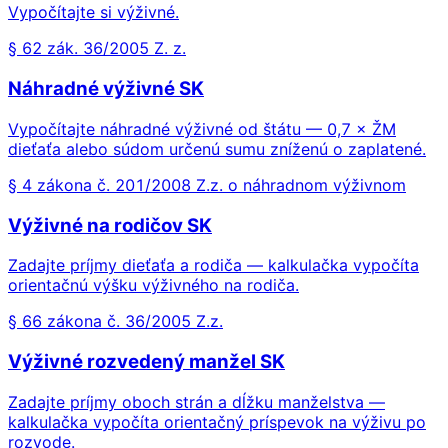
Vypočítajte si výživné.
§ 62 zák. 36/2005 Z. z.
Náhradné výživné SK
Vypočítajte náhradné výživné od štátu — 0,7 × ŽM
dieťaťa alebo súdom určenú sumu zníženú o zaplatené.
§ 4 zákona č. 201/2008 Z.z. o náhradnom výživnom
Výživné na rodičov SK
Zadajte príjmy dieťaťa a rodiča — kalkulačka vypočíta
orientačnú výšku výživného na rodiča.
§ 66 zákona č. 36/2005 Z.z.
Výživné rozvedený manžel SK
Zadajte príjmy oboch strán a dĺžku manželstva —
kalkulačka vypočíta orientačný príspevok na výživu po
rozvode.