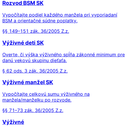
Rozvod BSM SK
Vypočítajte podiel každého manžela pri vyporiadaní
BSM a orientačné súdne poplatky.
§§ 149–151 zák. 36/2005 Z.z.
Výživné deti SK
Overte, či výška výživného spĺňa zákonné minimum pre
danú vekovú skupinu dieťaťa.
§ 62 ods. 3 zák. 36/2005 Z.z.
Výživné manžel SK
Vypočítajte celkovú sumu výživného na
manžela/manželku po rozvode.
§§ 71–73 zák. 36/2005 Z.z.
Výživné