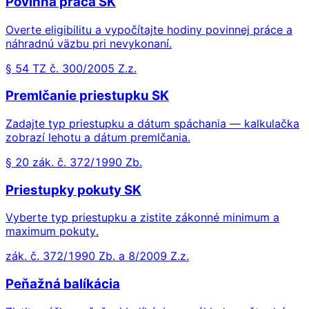
Povinná práca SK
Overte eligibilitu a vypočítajte hodiny povinnej práce a
náhradnú väzbu pri nevykonaní.
§ 54 TZ č. 300/2005 Z.z.
Premlčanie priestupku SK
Zadajte typ priestupku a dátum spáchania — kalkulačka
zobrazí lehotu a dátum premlčania.
§ 20 zák. č. 372/1990 Zb.
Priestupky pokuty SK
Vyberte typ priestupku a zistite zákonné minimum a
maximum pokuty.
zák. č. 372/1990 Zb. a 8/2009 Z.z.
Peňažná balíkácia