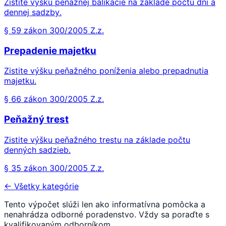
Zistite výšku peňažnej balíkácie na základe počtu dní a
dennej sadzby.
§ 59 zákon 300/2005 Z.z.
Prepadenie majetku
Zistite výšku peňažného poníženia alebo prepadnutia
majetku.
§ 66 zákon 300/2005 Z.z.
Peňažný trest
Zistite výšku peňažného trestu na základe počtu
denných sadzieb.
§ 35 zákon 300/2005 Z.z.
← Všetky kategórie
Tento výpočet slúži len ako informatívna pomôcka a
nenahrádza odborné poradenstvo. Vždy sa poraďte s
kvalifikovaným odborníkom.