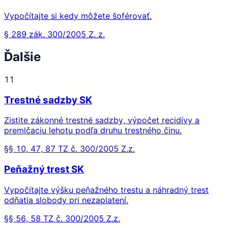
Vypočítajte si kedy môžete šoférovať.
§ 289 zák. 300/2005 Z. z.
Ďalšie
11
Trestné sadzby SK
Zistite zákonné trestné sadzby, výpočet recidívy a
premlčaciu lehotu podľa druhu trestného činu.
§§ 10, 47, 87 TZ č. 300/2005 Z.z.
Peňažný trest SK
Vypočítajte výšku peňažného trestu a náhradný trest
odňatia slobody pri nezaplatení.
§§ 56, 58 TZ č. 300/2005 Z.z.