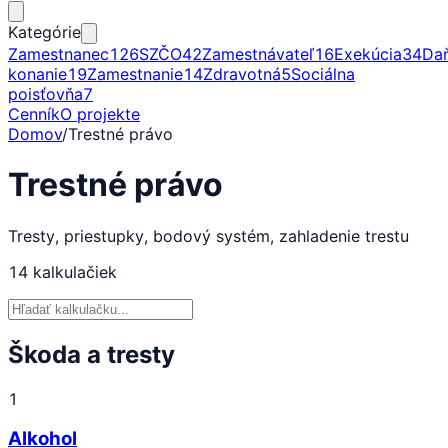
Kategórie
Zamestnanec
126
SZČO
42
Zamestnávateľ
16
Exekúcia
34
Da
konanie
19
Zamestnanie
14
Zdravotná
5
Sociálna
poisťovňa
7
Cenník
O projekte
Domov
/
Trestné právo
Trestné právo
Tresty, priestupky, bodový systém, zahladenie trestu
14
kalkulačiek
Škoda a tresty
1
Alkohol