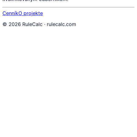
Cenník
O projekte
©
2026
RuleCalc · rulecalc.com