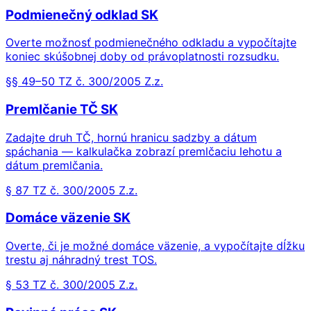
Podmienečný odklad SK
Overte možnosť podmienečného odkladu a vypočítajte
koniec skúšobnej doby od právoplatnosti rozsudku.
§§ 49–50 TZ č. 300/2005 Z.z.
Premlčanie TČ SK
Zadajte druh TČ, hornú hranicu sadzby a dátum
spáchania — kalkulačka zobrazí premlčaciu lehotu a
dátum premlčania.
§ 87 TZ č. 300/2005 Z.z.
Domáce väzenie SK
Overte, či je možné domáce väzenie, a vypočítajte dĺžku
trestu aj náhradný trest TOS.
§ 53 TZ č. 300/2005 Z.z.