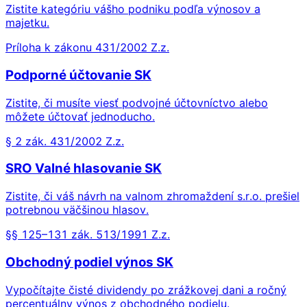
Zistite kategóriu vášho podniku podľa výnosov a
majetku.
Príloha k zákonu 431/2002 Z.z.
Podporné účtovanie SK
Zistite, či musíte viesť podvojné účtovníctvo alebo
môžete účtovať jednoducho.
§ 2 zák. 431/2002 Z.z.
SRO Valné hlasovanie SK
Zistite, či váš návrh na valnom zhromaždení s.r.o. prešiel
potrebnou väčšinou hlasov.
§§ 125–131 zák. 513/1991 Z.z.
Obchodný podiel výnos SK
Vypočítajte čisté dividendy po zrážkovej dani a ročný
percentuálny výnos z obchodného podielu.