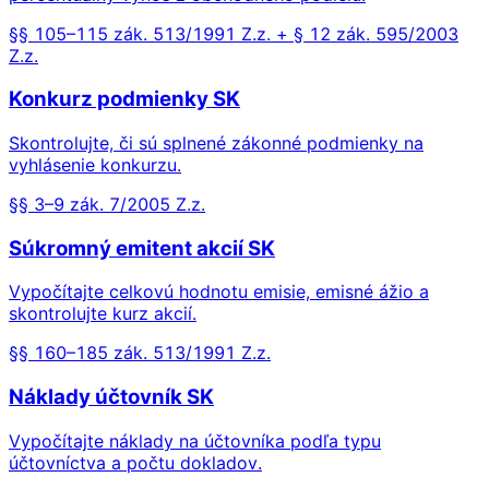
§§ 105–115 zák. 513/1991 Z.z. + § 12 zák. 595/2003
Z.z.
Konkurz podmienky SK
Skontrolujte, či sú splnené zákonné podmienky na
vyhlásenie konkurzu.
§§ 3–9 zák. 7/2005 Z.z.
Súkromný emitent akcií SK
Vypočítajte celkovú hodnotu emisie, emisné ážio a
skontrolujte kurz akcií.
§§ 160–185 zák. 513/1991 Z.z.
Náklady účtovník SK
Vypočítajte náklady na účtovníka podľa typu
účtovníctva a počtu dokladov.