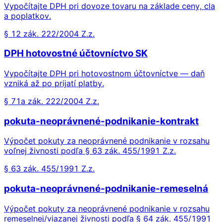
Vypočítajte DPH pri dovoze tovaru na základe ceny, cla
a poplatkov.
§ 12 zák. 222/2004 Z.z.
DPH hotovostné účtovníctvo SK
Vypočítajte DPH pri hotovostnom účtovníctve — daň
vzniká až po prijatí platby.
§ 71a zák. 222/2004 Z.z.
pokuta-neoprávnené-podnikanie-kontrakt
Výpočet pokuty za neoprávnené podnikanie v rozsahu
voľnej živnosti podľa § 63 zák. 455/1991 Z.z.
§ 63 zák. 455/1991 Z.z.
pokuta-neoprávnené-podnikanie-remeselná
Výpočet pokuty za neoprávnené podnikanie v rozsahu
remeselnej/viazanej živnosti podľa § 64 zák. 455/1991