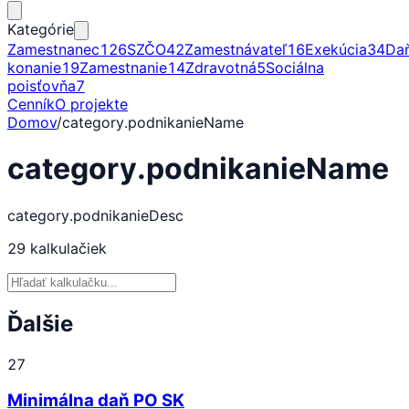
Kategórie
Zamestnanec
126
SZČO
42
Zamestnávateľ
16
Exekúcia
34
Da
konanie
19
Zamestnanie
14
Zdravotná
5
Sociálna
poisťovňa
7
Cenník
O projekte
Domov
/
category.podnikanieName
category.podnikanieName
category.podnikanieDesc
29
kalkulačiek
Ďalšie
27
Minimálna daň PO SK