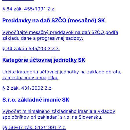
§ 64 zák. 455/1991 Z.z.
Preddavky na daň SZČO (mesačné) SK
Vypočítajte mesačný preddavok na daň SZČO podľa
základu dane a progresívnej sadzby.
§ 34 zákon 595/2003 Z.z.
Kategórie účtovnej jednotky SK
Určite kategóriu účtovnej jednotky na základe obratu,
zamestnancov a majetku.
§ 2 zák. 431/2002 Z.z.
S.r.o. základné imanie SK
Výpočet minimálneho základného imania a vkladov
spoločníkov pri zakladaní s.r.o. na Slovensku.
§§ 56–67 zák. 513/1991 Z.z.