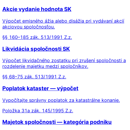
Akcie vydanie hodnota SK
Výpočet emisného ážia alebo disážia pri vydávaní akcií
akciovou spoločnosťou.
§§ 160–185 zák. 513/1991 Z.z.
Likvidácia spoločnosti SK
Výpočet likvidačného zostatku pri zrušení spoločnosti a
rozdelenie majetku medzi spoločníkov.
§§ 68–75 zák. 513/1991 Z.z.
Poplatok kataster — výpočet
Vypočítajte správny poplatok za katastrálne konanie.
Položka 31a zák. 145/1995 Z.z.
Majetok spoločnosti — kategória podniku