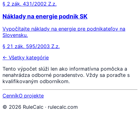
§ 2 zák. 431/2002 Z.z.
Náklady na energie podnik SK
Vypočítajte náklady na energie pre podnikateľov na
Slovensku.
§ 21 zák. 595/2003 Z.z.
← Všetky kategórie
Tento výpočet slúži len ako informatívna pomôcka a
nenahrádza odborné poradenstvo. Vždy sa poraďte s
kvalifikovaným odborníkom.
Cenník
O projekte
©
2026
RuleCalc · rulecalc.com