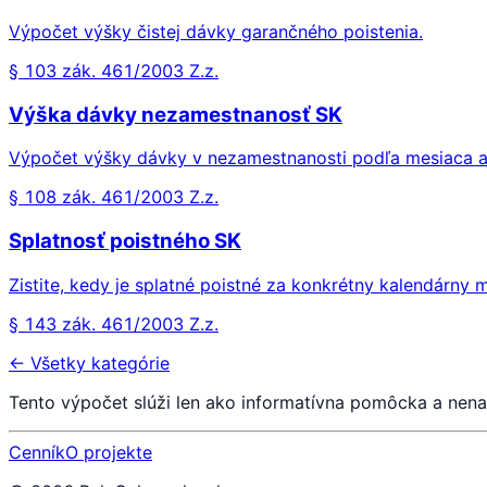
Výpočet výšky čistej dávky garančného poistenia.
§ 103 zák. 461/2003 Z.z.
Výška dávky nezamestnanosť SK
Výpočet výšky dávky v nezamestnanosti podľa mesiaca a
§ 108 zák. 461/2003 Z.z.
Splatnosť poistného SK
Zistite, kedy je splatné poistné za konkrétny kalendárny
§ 143 zák. 461/2003 Z.z.
← Všetky kategórie
Tento výpočet slúži len ako informatívna pomôcka a nen
Cenník
O projekte