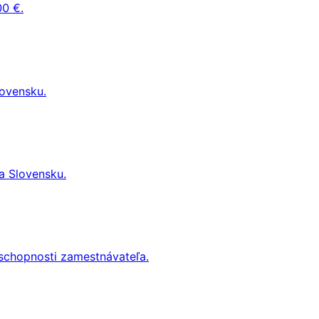
00 €.
lovensku.
a Slovensku.
eschopnosti zamestnávateľa.