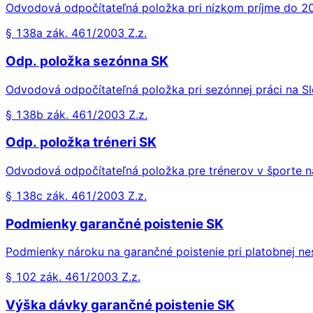
Odvodová odpočítateľná položka pri nízkom príjme do 2
§ 138a zák. 461/2003 Z.z.
Odp. položka sezónna SK
Odvodová odpočítateľná položka pri sezónnej práci na S
§ 138b zák. 461/2003 Z.z.
Odp. položka tréneri SK
Odvodová odpočítateľná položka pre trénerov v športe n
§ 138c zák. 461/2003 Z.z.
Podmienky garančné poistenie SK
Podmienky nároku na garančné poistenie pri platobnej n
§ 102 zák. 461/2003 Z.z.
Výška dávky garančné poistenie SK