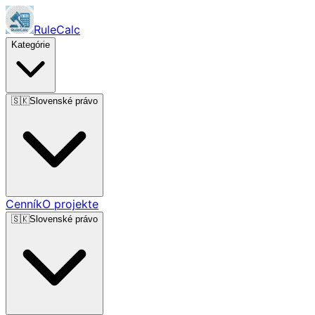
RuleCalc
Kategórie
🇸🇰
Slovenské právo
Cenník
O projekte
🇸🇰
Slovenské právo