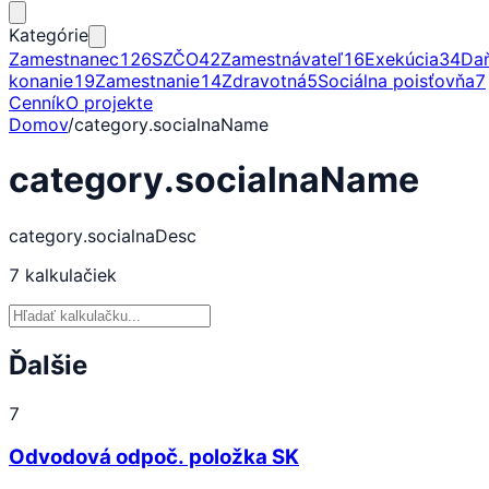
Kategórie
Zamestnanec
126
SZČO
42
Zamestnávateľ
16
Exekúcia
34
Da
konanie
19
Zamestnanie
14
Zdravotná
5
Sociálna poisťovňa
7
Cenník
O projekte
Domov
/
category.socialnaName
category.socialnaName
category.socialnaDesc
7
kalkulačiek
Ďalšie
7
Odvodová odpoč. položka SK