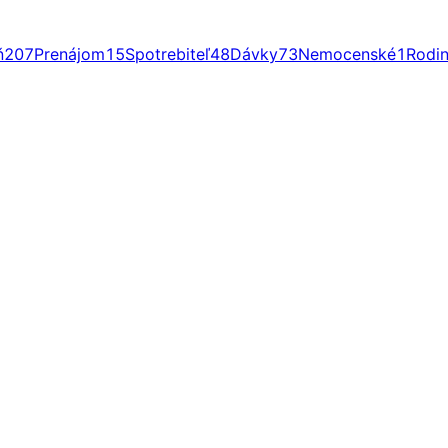
ň
207
Prenájom
15
Spotrebiteľ
48
Dávky
73
Nemocenské
1
Rodi