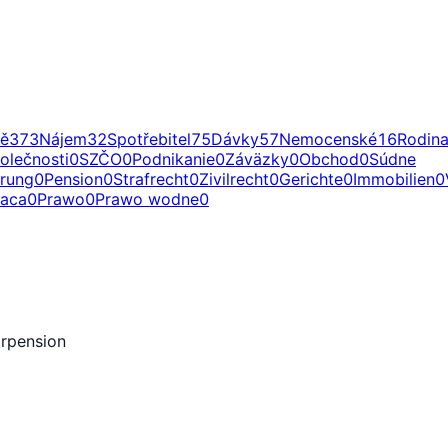
ě
373
Nájem
32
Spotřebitel
75
Dávky
57
Nemocenské
16
Rodin
olečnosti
0
SZČO
0
Podnikanie
0
Záväzky
0
Obchod
0
Súdne
erung
0
Pension
0
Strafrecht
0
Zivilrecht
0
Gerichte
0
Immobilien
0
raca
0
Prawo
0
Prawo wodne
0
orpension