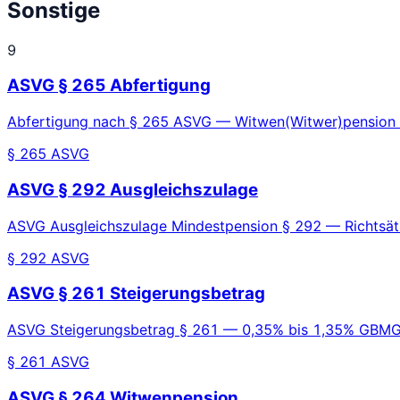
Sonstige
9
ASVG § 265 Abfertigung
Abfertigung nach § 265 ASVG — Witwen(Witwer)pension 
§ 265 ASVG
ASVG § 292 Ausgleichszulage
ASVG Ausgleichszulage Mindestpension § 292 — Richtsätz
§ 292 ASVG
ASVG § 261 Steigerungsbetrag
ASVG Steigerungsbetrag § 261 — 0,35% bis 1,35% GBMG 
§ 261 ASVG
ASVG § 264 Witwenpension