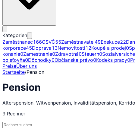
Kategorien
Zaměstnanec
166
OSVČ
55
Zaměstnavatel
49
Exekuce
22
Dan
korporace
45
Doprava
13
Nemovitosti
12
Koupě a prodej
0
Sp
konanie
0
Zamestnanie
0
Zdravotná
0
Steuern
0
Sozialversich
poisťovňa
0
Dôchodky
0
Občianske právo
0
Kodeks pracy
0
P
Preise
Über uns
Startseite
/
Pension
Pension
Alterspension, Witwenpension, Invaliditätspension, Korrid
9
Rechner