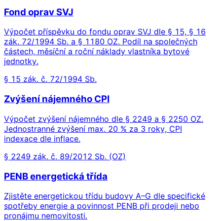
Fond oprav SVJ
Výpočet příspěvku do fondu oprav SVJ dle § 15, § 16
zák. 72/1994 Sb. a § 1180 OZ. Podíl na společných
částech, měsíční a roční náklady vlastníka bytové
jednotky.
§ 15 zák. č. 72/1994 Sb.
Zvýšení nájemného CPI
Výpočet zvýšení nájemného dle § 2249 a § 2250 OZ.
Jednostranné zvýšení max. 20 % za 3 roky, CPI
indexace dle inflace.
§ 2249 zák. č. 89/2012 Sb. (OZ)
PENB energetická třída
Zjistěte energetickou třídu budovy A–G dle specifické
spotřeby energie a povinnost PENB při prodeji nebo
pronájmu nemovitosti.