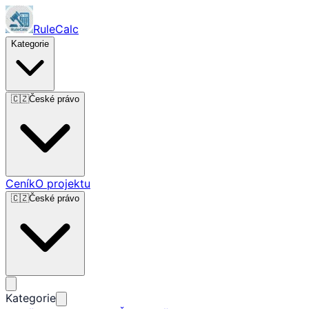
RuleCalc
Kategorie
🇨🇿
České právo
Ceník
O projektu
🇨🇿
České právo
Kategorie