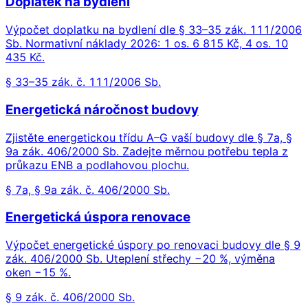
Doplatek na bydlení
Výpočet doplatku na bydlení dle § 33–35 zák. 111/2006
Sb. Normativní náklady 2026: 1 os. 6 815 Kč, 4 os. 10
435 Kč.
§ 33–35 zák. č. 111/2006 Sb.
Energetická náročnost budovy
Zjistěte energetickou třídu A–G vaší budovy dle § 7a, §
9a zák. 406/2000 Sb. Zadejte měrnou potřebu tepla z
průkazu ENB a podlahovou plochu.
§ 7a, § 9a zák. č. 406/2000 Sb.
Energetická úspora renovace
Výpočet energetické úspory po renovaci budovy dle § 9
zák. 406/2000 Sb. Uteplení střechy −20 %, výměna
oken −15 %.
§ 9 zák. č. 406/2000 Sb.