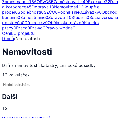
Zaměstnanec
166
OSVČ
55
Zaměstnavatel
49
Exekuce
22
Dan
a korporace
45
Doprava
13
Nemovitosti
12
Koupě a
prodej
0
Společnosti
0
SZČO
0
Podnikanie
0
Záväzky
0
Obchod
konanie
0
Zamestnanie
0
Zdravotná
0
Steuern
0
Sozialversich
poisťovňa
0
Dôchodky
0
Občianske právo
0
Kodeks
pracy
0
Praca
0
Prawo
0
Prawo wodne
0
Ceník
O projektu
Domů
/
Nemovitosti
Nemovitosti
Daň z nemovitostí, katastry, znalecké posudky
12
kalkulaček
Další
12