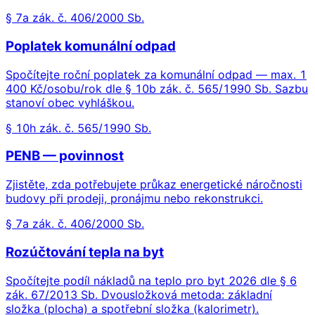
§ 7a zák. č. 406/2000 Sb.
Poplatek komunální odpad
Spočítejte roční poplatek za komunální odpad — max. 1
400 Kč/osobu/rok dle § 10b zák. č. 565/1990 Sb. Sazbu
stanoví obec vyhláškou.
§ 10h zák. č. 565/1990 Sb.
PENB — povinnost
Zjistěte, zda potřebujete průkaz energetické náročnosti
budovy při prodeji, pronájmu nebo rekonstrukci.
§ 7a zák. č. 406/2000 Sb.
Rozúčtování tepla na byt
Spočítejte podíl nákladů na teplo pro byt 2026 dle § 6
zák. 67/2013 Sb. Dvousložková metoda: základní
složka (plocha) a spotřební složka (kalorimetr).