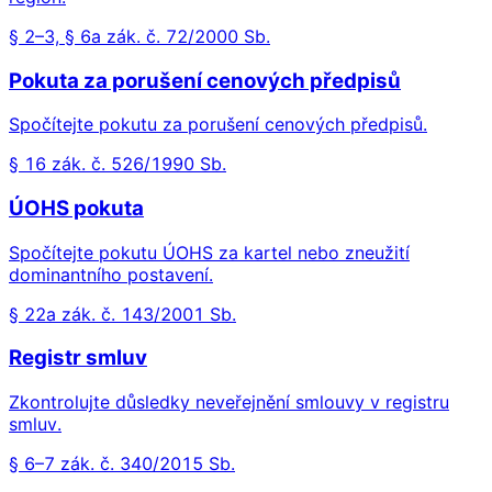
§ 2–3, § 6a zák. č. 72/2000 Sb.
Pokuta za porušení cenových předpisů
Spočítejte pokutu za porušení cenových předpisů.
§ 16 zák. č. 526/1990 Sb.
ÚOHS pokuta
Spočítejte pokutu ÚOHS za kartel nebo zneužití
dominantního postavení.
§ 22a zák. č. 143/2001 Sb.
Registr smluv
Zkontrolujte důsledky neveřejnění smlouvy v registru
smluv.
§ 6–7 zák. č. 340/2015 Sb.