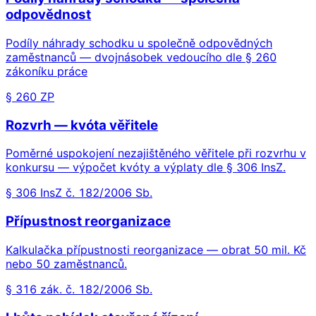
odpovědnost
Podíly náhrady schodku u společně odpovědných
zaměstnanců — dvojnásobek vedoucího dle § 260
zákoníku práce
§ 260 ZP
Rozvrh — kvóta věřitele
Poměrné uspokojení nezajištěného věřitele při rozvrhu v
konkursu — výpočet kvóty a výplaty dle § 306 InsZ.
§ 306 InsZ č. 182/2006 Sb.
Přípustnost reorganizace
Kalkulačka přípustnosti reorganizace — obrat 50 mil. Kč
nebo 50 zaměstnanců.
§ 316 zák. č. 182/2006 Sb.