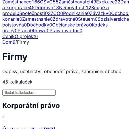
Zaměstnanec
166
OSVČ
55
Zaměstnavatel
49
Exekuce
22
Dan
a korporace
45
Doprava
13
Nemovitosti
12
Koupě a
prodej
0
Společnosti
0
SZČO
0
Podnikanie
0
Záväzky
0
Obchod
konanie
0
Zamestnanie
0
Zdravotná
0
Steuern
0
Sozialversich
poisťovňa
0
Dôchodky
0
Občianske právo
0
Kodeks
pracy
0
Praca
0
Prawo
0
Prawo wodne
0
Ceník
O projektu
Domů
/
Firmy
Firmy
Odpisy, účetnictví, obchodní právo, zahraniční obchod
45
kalkulaček
Korporátní právo
1