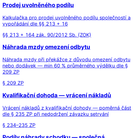
Prodej uvolněného podílu
Kalkulačka pro prodej uvolněného podílu společností a
vypořádání dle §§ 213 + 16
§§ 213 + 164 zák. 90/2012 Sb. (ZOK)
Náhrada mzdy omezení odbytu
Náhrada mzdy při překážce z důvodu omezení odbytu
nebo dodávek — min 60 % průměrného výdělku dle §
209 ZP
§ 209 ZP
Kvalifikační dohoda — vrácení nákladů
Vrácení nákladů z kvalifikační dohody — poměrná část
dle § 235 ZP při nedodržení závazku setrvání
§ 234–235 ZP
Podíly náhrady schodku — společná