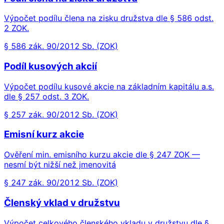
Výpočet podílu člena na zisku družstva dle § 586 odst.
2 ZOK.
§ 586 zák. 90/2012 Sb. (ZOK)
Podíl kusových akcií
Výpočet podílu kusové akcie na základním kapitálu a.s.
dle § 257 odst. 3 ZOK.
§ 257 zák. 90/2012 Sb. (ZOK)
Emisní kurz akcie
Ověření min. emisního kurzu akcie dle § 247 ZOK —
nesmí být nižší než jmenovitá
§ 247 zák. 90/2012 Sb. (ZOK)
Členský vklad v družstvu
Výpočet celkového členského vkladu v družstvu dle §