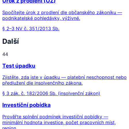
Úrok z prodlení (OZ)
Spočítejte úrok z prodlení dle občanského zákoníku —
podnikatelské pohledávky, výživné.
§ 2–3 NV č. 351/2013 Sb.
Další
44
Test úpadku
Zjistěte, zda jste v úpadku — platební neschopnost nebo
předlužení dle insolvenčního zákona.
§ 3 zák. č. 182/2006 Sb. (insolvenční zákon)
Investiční pobídka
Prověřte splnění podmínek investiční pobídky —
minimální hodnota investice, počet pracovních míst,
region.