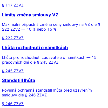
§ 117 ZZVZ
Limity změny smlouvy VZ
Maximální přípustná změna ceny smlouvy na VZ dle §
222 ZZVZ — 10 % nebo 15 %
§ 222 ZZVZ
Lhůta rozhodnutí o námitkách
Lhůta pro rozhodnutí zadavatele o námitkách — 15
pracovních dní dle § 245 ZZVZ
§ 245 ZZVZ
Standstill lhůta
Povinná ochranná standstill lhůta před uzavřením
smlouvy dle § 246 ZZVZ
§ 246 ZZVZ