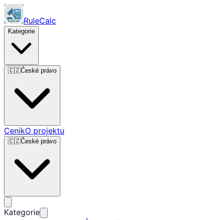
RuleCalc
Kategorie
🇨🇿
České právo
Ceník
O projektu
🇨🇿
České právo
Kategorie