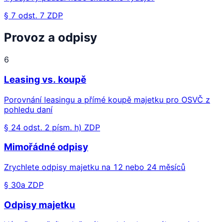
§ 7 odst. 7 ZDP
Provoz a odpisy
6
Leasing vs. koupě
Porovnání leasingu a přímé koupě majetku pro OSVČ z
pohledu daní
§ 24 odst. 2 písm. h) ZDP
Mimořádné odpisy
Zrychlete odpisy majetku na 12 nebo 24 měsíců
§ 30a ZDP
Odpisy majetku