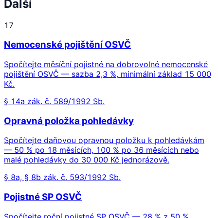
Další
17
Nemocenské pojištění OSVČ
Spočítejte měsíční pojistné na dobrovolné nemocenské
pojištění OSVČ — sazba 2,3 %, minimální základ 15 000
Kč.
§ 14a zák. č. 589/1992 Sb.
Opravná položka pohledávky
Spočítejte daňovou opravnou položku k pohledávkám
— 50 % po 18 měsících, 100 % po 36 měsících nebo
malé pohledávky do 30 000 Kč jednorázově.
§ 8a, § 8b zák. č. 593/1992 Sb.
Pojistné SP OSVČ
Spočítejte roční pojistné SP OSVČ — 28 % z 50 %