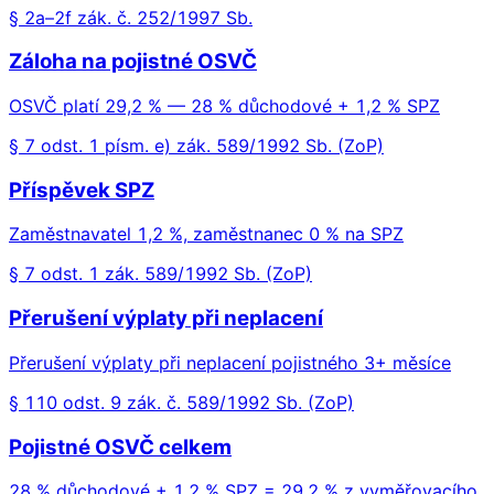
§ 2a–2f zák. č. 252/1997 Sb.
Záloha na pojistné OSVČ
OSVČ platí 29,2 % — 28 % důchodové + 1,2 % SPZ
§ 7 odst. 1 písm. e) zák. 589/1992 Sb. (ZoP)
Příspěvek SPZ
Zaměstnavatel 1,2 %, zaměstnanec 0 % na SPZ
§ 7 odst. 1 zák. 589/1992 Sb. (ZoP)
Přerušení výplaty při neplacení
Přerušení výplaty při neplacení pojistného 3+ měsíce
§ 110 odst. 9 zák. č. 589/1992 Sb. (ZoP)
Pojistné OSVČ celkem
28 % důchodové + 1,2 % SPZ = 29,2 % z vyměřovacího