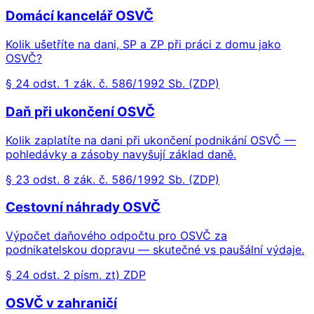
Domácí kancelář OSVČ
Kolik ušetříte na dani, SP a ZP při práci z domu jako
OSVČ?
§ 24 odst. 1 zák. č. 586/1992 Sb. (ZDP)
Daň při ukončení OSVČ
Kolik zaplatíte na dani při ukončení podnikání OSVČ —
pohledávky a zásoby navyšují základ daně.
§ 23 odst. 8 zák. č. 586/1992 Sb. (ZDP)
Cestovní náhrady OSVČ
Výpočet daňového odpočtu pro OSVČ za
podnikatelskou dopravu — skutečné vs paušální výdaje.
§ 24 odst. 2 písm. zt) ZDP
OSVČ v zahraničí