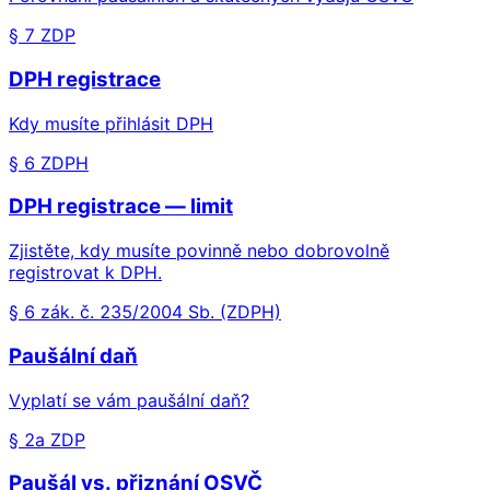
§ 7 ZDP
DPH registrace
Kdy musíte přihlásit DPH
§ 6 ZDPH
DPH registrace — limit
Zjistěte, kdy musíte povinně nebo dobrovolně
registrovat k DPH.
§ 6 zák. č. 235/2004 Sb. (ZDPH)
Paušální daň
Vyplatí se vám paušální daň?
§ 2a ZDP
Paušál vs. přiznání OSVČ