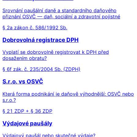
Srovnání paušální daně a standardního daňového
přiznání OSVČ — daň, sociální a zdravotní pojistné
§ 2a zákon č. 586/1992 Sb.
Dobrovolná registrace DPH
Vyplatí se dobrovolně registrovat k DPH před
dosažením obratu?
§ 6f zák. č. 235/2004 Sb. (ZDPH)
S.r.o. vs OSVČ
Která forma podnikání je daňově výhodnější: OSVČ nebo
s.r.o.?
§ 21 ZDP + § 36 ZDP
Výdajové paušály
Výdajový paušál nebo skutečné výdaje?