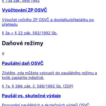
§ 13a zák. 589/1992
Vyúčtování ZP OSVČ
Výpočet ročního ZP OSVČ a doplatku/přeplatku po
přehledu
§ 3a + § 22 zák. 592/1992 Sb.
Daňové režimy
9
Paušální daň OSVČ
Zjistěte, zda můžete vstoupit do paušálního režimu a
kolik zaplatíte měsíčně.
§ 7a, § 38lk zák. č. 586/1992 Sb. (ZDP)
Paušál vs. skutečné výdaje
Porovnání paušálních a skutečných výdajů OSVČ