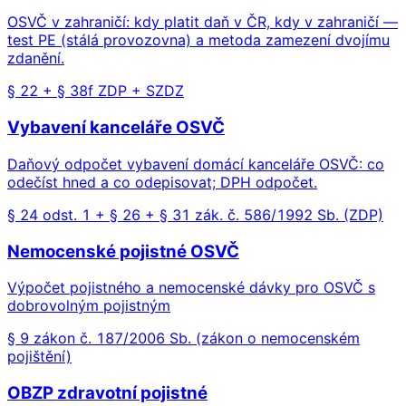
OSVČ v zahraničí: kdy platit daň v ČR, kdy v zahraničí —
test PE (stálá provozovna) a metoda zamezení dvojímu
zdanění.
§ 22 + § 38f ZDP + SZDZ
Vybavení kanceláře OSVČ
Daňový odpočet vybavení domácí kanceláře OSVČ: co
odečíst hned a co odepisovat; DPH odpočet.
§ 24 odst. 1 + § 26 + § 31 zák. č. 586/1992 Sb. (ZDP)
Nemocenské pojistné OSVČ
Výpočet pojistného a nemocenské dávky pro OSVČ s
dobrovolným pojistným
§ 9 zákon č. 187/2006 Sb. (zákon o nemocenském
pojištění)
OBZP zdravotní pojistné