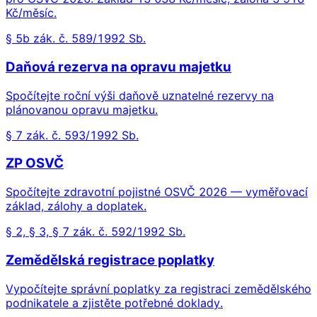
Kč/měsíc.
§ 5b zák. č. 589/1992 Sb.
Daňová rezerva na opravu majetku
Spočítejte roční výši daňově uznatelné rezervy na
plánovanou opravu majetku.
§ 7 zák. č. 593/1992 Sb.
ZP OSVČ
Spočítejte zdravotní pojistné OSVČ 2026 — vyměřovací
základ, zálohy a doplatek.
§ 2, § 3, § 7 zák. č. 592/1992 Sb.
Zemědělská registrace poplatky
Vypočítejte správní poplatky za registraci zemědělského
podnikatele a zjistěte potřebné doklady.