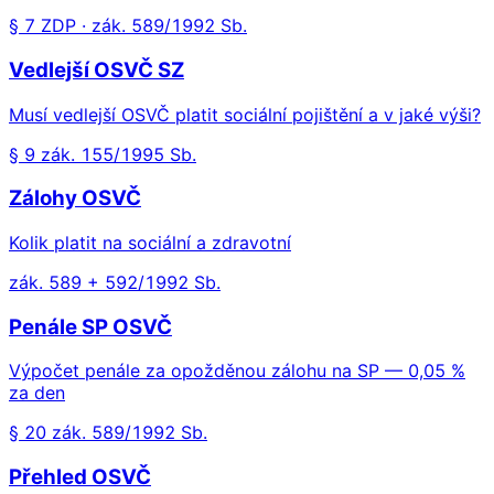
§ 7 ZDP · zák. 589/1992 Sb.
Vedlejší OSVČ SZ
Musí vedlejší OSVČ platit sociální pojištění a v jaké výši?
§ 9 zák. 155/1995 Sb.
Zálohy OSVČ
Kolik platit na sociální a zdravotní
zák. 589 + 592/1992 Sb.
Penále SP OSVČ
Výpočet penále za opožděnou zálohu na SP — 0,05 %
za den
§ 20 zák. 589/1992 Sb.
Přehled OSVČ