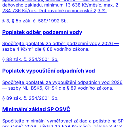
daňového základu, minimum 13 638 Kč/měsíc, max. 2
234 736 Kč/rok. Dobrovolné nemocenské 2,3 %.
§ 3, § 5b zák. č. 589/1992 Sb.
Poplatek odběr podzemní vody
Spočítejte poplatek za odběr podzemní vody 2026 —
sazba 4 Kč/m³ dle § 88 vodního zákona.
§ 88 zák. č. 254/2001 Sb.
Poplatek vypouštění odpadních vod
Spočítejte poplatek za vypouštění odpadních vod 2026
— sazby NL, BSK5, CHSK dle § 89 vodního zákona.
§ 89 zák. č. 254/2001 Sb.
Minimální základ SP OSVČ
Spočítejte minimální vyměřovací základ a pojistné na SP
pro OSVČ 2026. Základ 13 638 Kč/měsíc, záloha 3 918