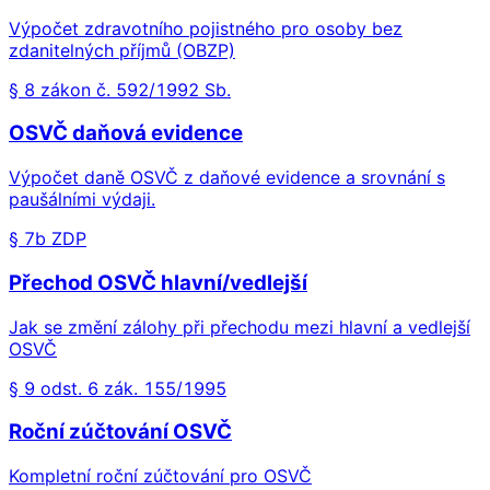
Výpočet zdravotního pojistného pro osoby bez
zdanitelných příjmů (OBZP)
§ 8 zákon č. 592/1992 Sb.
OSVČ daňová evidence
Výpočet daně OSVČ z daňové evidence a srovnání s
paušálními výdaji.
§ 7b ZDP
Přechod OSVČ hlavní/vedlejší
Jak se změní zálohy při přechodu mezi hlavní a vedlejší
OSVČ
§ 9 odst. 6 zák. 155/1995
Roční zúčtování OSVČ
Kompletní roční zúčtování pro OSVČ