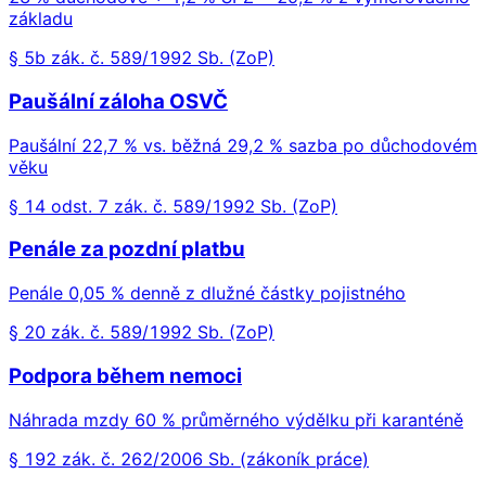
základu
§ 5b zák. č. 589/1992 Sb. (ZoP)
Paušální záloha OSVČ
Paušální 22,7 % vs. běžná 29,2 % sazba po důchodovém
věku
§ 14 odst. 7 zák. č. 589/1992 Sb. (ZoP)
Penále za pozdní platbu
Penále 0,05 % denně z dlužné částky pojistného
§ 20 zák. č. 589/1992 Sb. (ZoP)
Podpora během nemoci
Náhrada mzdy 60 % průměrného výdělku při karanténě
§ 192 zák. č. 262/2006 Sb. (zákoník práce)