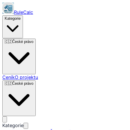
RuleCalc
Kategorie
🇨🇿
České právo
Ceník
O projektu
🇨🇿
České právo
Kategorie