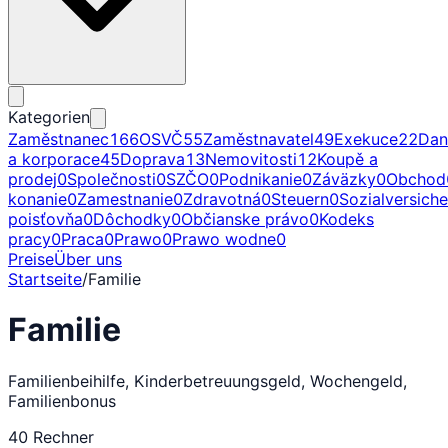
Kategorien
Zaměstnanec
166
OSVČ
55
Zaměstnavatel
49
Exekuce
22
Dan
a korporace
45
Doprava
13
Nemovitosti
12
Koupě a
prodej
0
Společnosti
0
SZČO
0
Podnikanie
0
Záväzky
0
Obchod
konanie
0
Zamestnanie
0
Zdravotná
0
Steuern
0
Sozialversich
poisťovňa
0
Dôchodky
0
Občianske právo
0
Kodeks
pracy
0
Praca
0
Prawo
0
Prawo wodne
0
Preise
Über uns
Startseite
/
Familie
Familie
Familienbeihilfe, Kinderbetreuungsgeld, Wochengeld,
Familienbonus
40
Rechner