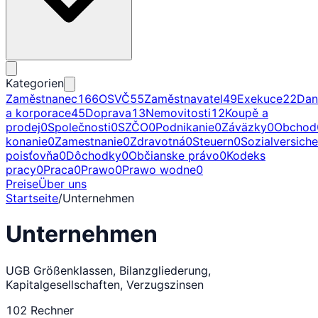
Kategorien
Zaměstnanec
166
OSVČ
55
Zaměstnavatel
49
Exekuce
22
Dan
a korporace
45
Doprava
13
Nemovitosti
12
Koupě a
prodej
0
Společnosti
0
SZČO
0
Podnikanie
0
Záväzky
0
Obchod
konanie
0
Zamestnanie
0
Zdravotná
0
Steuern
0
Sozialversich
poisťovňa
0
Dôchodky
0
Občianske právo
0
Kodeks
pracy
0
Praca
0
Prawo
0
Prawo wodne
0
Preise
Über uns
Startseite
/
Unternehmen
Unternehmen
UGB Größenklassen, Bilanzgliederung,
Kapitalgesellschaften, Verzugszinsen
102
Rechner